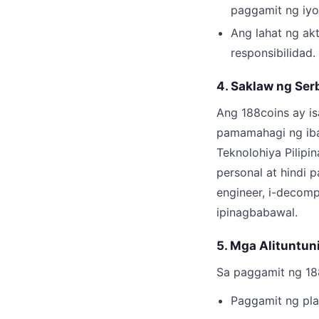
paggamit ng iyo
Ang lahat ng akt
responsibilidad.
4. Saklaw ng Ser
Ang 188coins ay is
pamamahagi ng iba'
Teknolohiya Pilipi
personal at hindi
engineer, i-decomp
ipinagbabawal.
5. Mga Alituntun
Sa paggamit ng 18
Paggamit ng plat