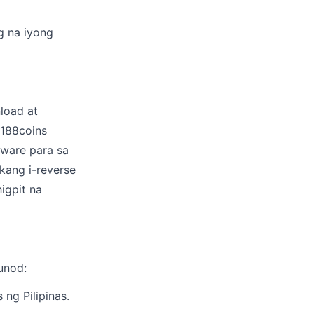
g na iyong
load at
 188coins
tware para sa
kang i-reverse
igpit na
unod:
ng Pilipinas.