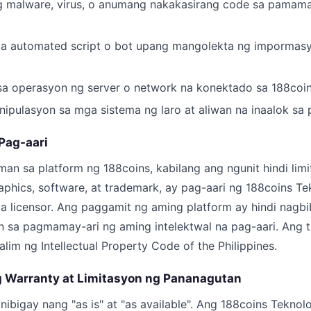
g malware, virus, o anumang nakakasirang code sa pamama
a automated script o bot upang mangolekta ng impormasy
a operasyon ng server o network na konektado sa 188coin
ipulasyon sa mga sistema ng laro at aliwan na inaalok sa 
 Pag-aari
aman sa platform ng 188coins, kabilang ang ngunit hindi lim
raphics, software, at trademark, ay pag-aari ng 188coins Tek
a licensor. Ang paggamit ng aming platform ay hindi nagbi
 sa pagmamay-ari ng aming intelektwal na pag-aari. Ang t
alim ng Intellectual Property Code of the Philippines.
g Warranty at Limitasyon ng Pananagutan
nibigay nang "as is" at "as available". Ang 188coins Teknoloh