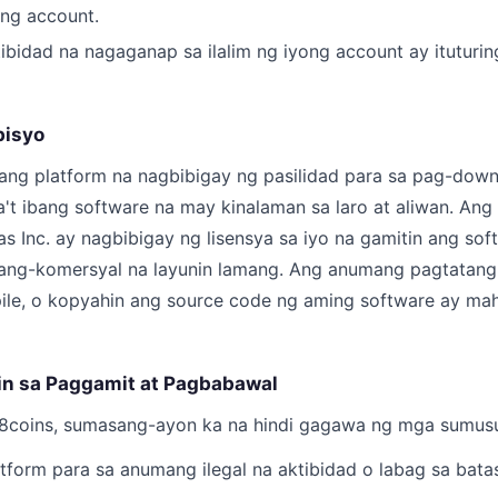
ng account.
ibidad na nagaganap sa ilalim ng iyong account ay ituturin
bisyo
ang platform na nagbibigay ng pasilidad para sa pag-down
t ibang software na may kinalaman sa laro at aliwan. Ang
nas Inc. ay nagbibigay ng lisensya sa iyo na gamitin ang sof
 pang-komersyal na layunin lamang. Ang anumang pagtatang
ile, o kopyahin ang source code ng aming software ay mah
in sa Paggamit at Pagbabawal
8coins, sumasang-ayon ka na hindi gagawa ng mga sumus
form para sa anumang ilegal na aktibidad o labag sa batas 