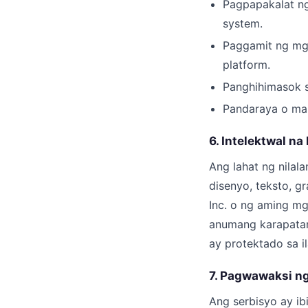
Pagpapakalat n
system.
Paggamit ng mg
platform.
Panghihimasok s
Pandaraya o man
6. Intelektwal na
Ang lahat ng nilal
disenyo, teksto, g
Inc. o ng aming mg
anumang karapatan
ay protektado sa il
7. Pagwawaksi n
Ang serbisyo ay ibi