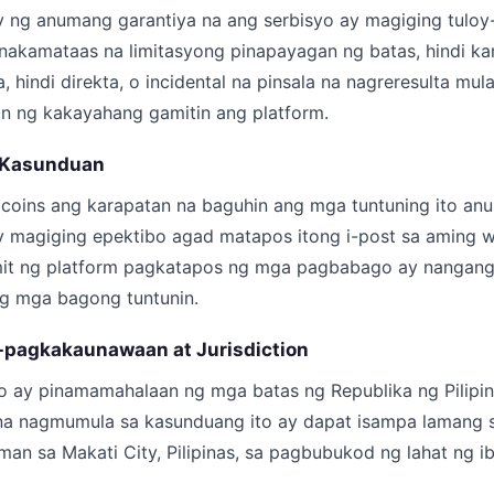
y ng anumang garantiya na ang serbisyo ay magiging tuloy-t
inakamataas na limitasyong pinapayagan ng batas, hindi k
 hindi direkta, o incidental na pinsala na nagreresulta mul
n ng kakayahang gamitin ang platform.
 Kasunduan
8coins ang karapatan na baguhin ang mga tuntuning ito an
magiging epektibo agad matapos itong i-post sa aming w
mit ng platform pagkatapos ng mga pagbabago ay nangan
g mga bagong tuntunin.
i-pagkakaunawaan at Jurisdiction
o ay pinamamahalaan ng mga batas ng Republika ng Pilipin
 na nagmumula sa kasunduang ito ay dapat isampa lamang
an sa Makati City, Pilipinas, sa pagbubukod ng lahat ng 